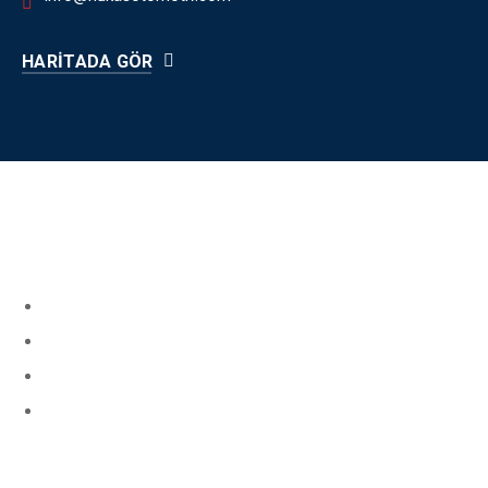
HARITADA GÖR
Kısa Linkler
Hakkımızda
Ürünlerimiz
Blog
İletişim